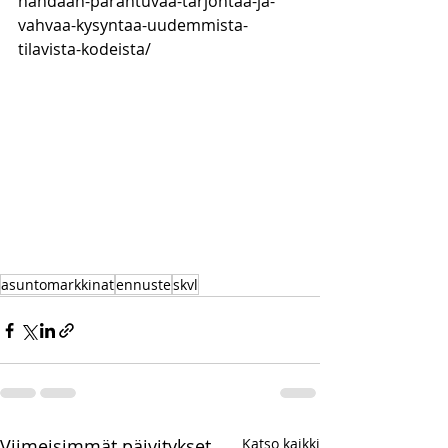
nahdaan-parantuvaa-tarjontaa-ja-
vahvaa-kysyntaa-uudemmista-
tilavista-kodeista/
asuntomarkkinat
ennuste
skvl
Viimeisimmät päivitykset
Katso kaikki