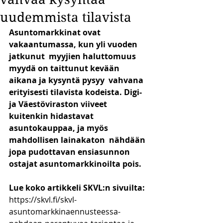
uudemmista tilavista
Asuntomarkkinat ovat 
vakaantumassa, kun yli vuoden 
jatkunut  myyjien haluttomuus 
myydä on taittunut kevään 
aikana ja kysyntä pysyy  vahvana 
erityisesti tilavista kodeista. Digi- 
ja Väestöviraston viiveet  
kuitenkin hidastavat 
asuntokauppaa, ja myös 
mahdollisen lainakaton  nähdään 
jopa pudottavan ensiasunnon 
ostajat asuntomarkkinoilta pois.
Lue koko artikkeli SKVL:n sivuilta: 
https://skvl.fi/skvl-
asuntomarkkinaennusteessa-