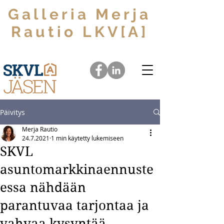
Galleria Merja
Rautio LKV[A]
Välitämme unelmia yksiöistä arvoasuntoihin
Päivitys
Merja Rautio
24.7.2021
1 min käytetty lukemiseen
SKVL
asuntomarkkinaennuste
essa nähdään
parantuvaa tarjontaa ja
vahvaa kysyntää