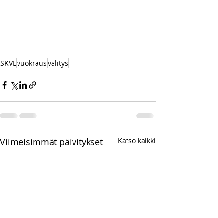
SKVL
vuokraus
välitys
Viimeisimmät päivitykset
Katso kaikki