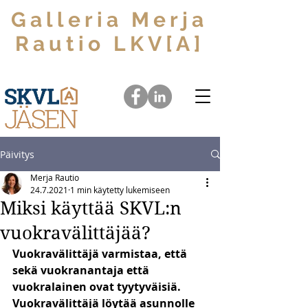
Galleria Merja
Rautio LKV[A]
Välitämme unelmia yksiöistä arvoasuntoihin
Päivitys
Merja Rautio
24.7.2021
1 min käytetty lukemiseen
Miksi käyttää SKVL:n
vuokravälittäjää?
Vuokravälittäjä varmistaa, että 
sekä vuokranantaja että  
vuokralainen ovat tyytyväisiä. 
Vuokravälittäjä löytää asunnolle  