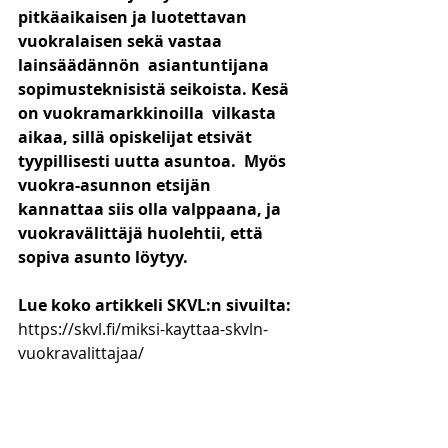
pitkäaikaisen ja luotettavan 
vuokralaisen sekä vastaa 
lainsäädännön  asiantuntijana 
sopimusteknisistä seikoista. Kesä 
on vuokramarkkinoilla  vilkasta 
aikaa, sillä opiskelijat etsivät 
tyypillisesti uutta asuntoa.  Myös 
vuokra-asunnon etsijän 
kannattaa siis olla valppaana, ja  
vuokravälittäjä huolehtii, että 
sopiva asunto löytyy.
Lue koko artikkeli SKVL:n sivuilta: 
https://skvl.fi/miksi-kayttaa-skvln-
vuokravalittajaa/