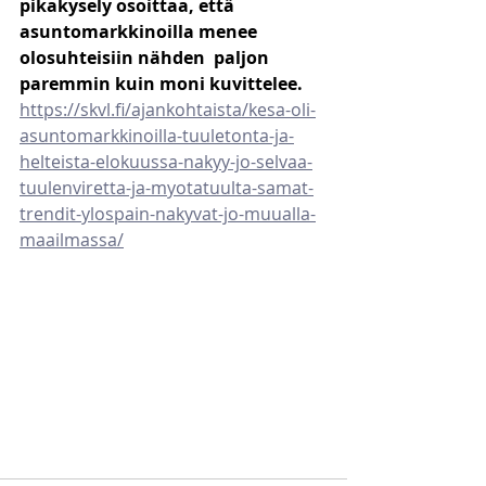
pikakysely osoittaa, että 
asuntomarkkinoilla menee 
olosuhteisiin nähden  paljon 
paremmin kuin moni kuvittelee. 
https://skvl.fi/ajankohtaista/kesa-oli-
asuntomarkkinoilla-tuuletonta-ja-
helteista-elokuussa-nakyy-jo-selvaa-
tuulenviretta-ja-myotatuulta-samat-
trendit-ylospain-nakyvat-jo-muualla-
maailmassa/