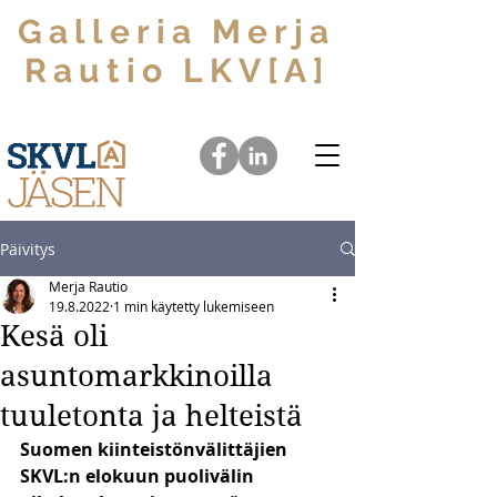
Galleria Merja
Rautio LKV[A]
Välitämme unelmia yksiöistä arvoasuntoihin
Päivitys
Merja Rautio
19.8.2022
1 min käytetty lukemiseen
Kesä oli
asuntomarkkinoilla
tuuletonta ja helteistä
Suomen kiinteistönvälittäjien 
SKVL:n elokuun puolivälin  